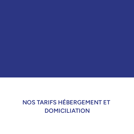
04
Bienvenue dans le Club
Vous bénéficiez du HUB du Club Classe 
Affaires. Événements, partenaires: nous vous 
aidons à développer votre réseau au Canada.
NOS TARIFS HÉBERGEMENT ET 
DOMICILIATION
Bureau virtuel
1 adresse